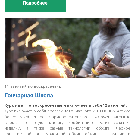
Подробнее
11 занятий по воскресеньям
Гончарная Школа
Курс идёт по воскресеньям и включает в себя 12 занятий.
Курс включает в себя программу Гончарного ИНТЕНСИВА, а также
более углубленное формоообразование, включая закрытые
формы, гончарную пластику, комбинацию техник создания
изделий, а также разные технологии обжига: чёрное
лощение, обварка, молочный обжиг, обжиг с глазурями и