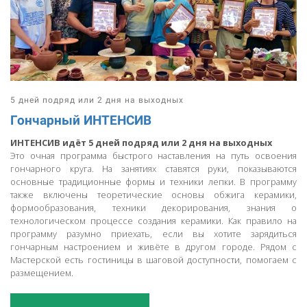
5 дней подряд или 2 дня на выходных
Гончарный ИНТЕНСИВ
ИНТЕНСИВ идёт 5 дней подряд или 2 дня на выходных
Это очная программа быстрого наставления на путь освоения
гончарного круга. На занятиях ставятся руки, показываются
основные традиционные формы и техники лепки. В программу
также включены теоретические основы обжига керамики,
формообразования, техники декорирования, знания о
технологическом процессе создания керамики. Как правило на
программу разумно приехать, если вы хотите зарядиться
гончарным настроением и живёте в другом городе. Рядом с
Мастерской есть гостиницы в шаговой доступности, помогаем с
размещением.